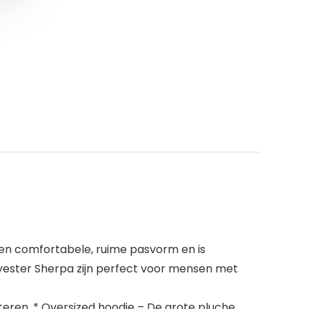
 een comfortabele, ruime pasvorm en is
lyester Sherpa zijn perfect voor mensen met
beteren. * Oversized hoodie – De grote pluche