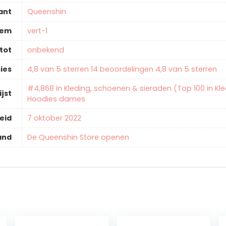
ant
‎Queenshin
tem
‎vert-1
tot
‎onbekend
ies
4,8 van 5 sterren 14 beoordelingen 4,8 van 5 sterren
#4,868 in Kleding, schoenen & sieraden (Top 100 in Kl
ijst
Hoodies dames
eid
7 oktober 2022
and
De Queenshin Store openen