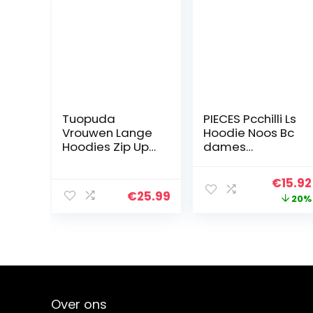
Tuopuda
PIECES Pcchilli Ls
Vrouwen Lange
Hoodie Noos Bc
Hoodies Zip Up
dames
Plain Hoodie
Sweatshirt met
Lange Mouwen
capuchon
Origin
€
15.92
Dames Fleece
€
25.99
price
20%
Longline Hoodie
Sweatshirts
was:
Casual Losse…
€19.99
Over ons