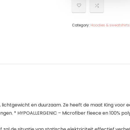
Category:
Hoodies & sweatshirts
rm, lichtgewicht en duurzaam. Ze heeft de maat King voor
oungen. * HYPOALLERGENIC – Microfiber fleece en 100% po
 zal de situatie van statische elektriciteit effectief ver