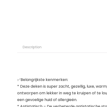
Description
✅
Belangrijkste kenmerken:
* Deze deken is super zacht, gezellig, luxe, wa
ontworpen om lekker in weg te kruipen of te l
een gevoelige huid of allergieën.
* Antistatisch – De verbeterde antistatische stof