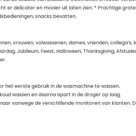
t er delicater en mooier uit laten zien. * Prachtige gro
dsbedieningen, snacks bevatten.
n, vrouwen, volwassenen, dames, vrienden, collega’s, kla
aardag, Jubileum, Feest, Halloween, Thanksgiving, Afstude
er.
r het eerste gebruik in de wasmachine te wassen. ​
oud wassen en daarna apart in de droger op laag.
 maar vanwege de verschillende monitoren van klanten. De k