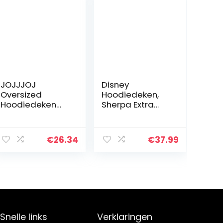
JOJJJOJ
Disney
Oversized
Hoodiedeken,
Hoodiedeken
Sherpa Extra
met grote zak,
Grote
comfortabele
Fleecehoodie,
Sherpa
Eeyore Stitch
€
26.34
€
37.99
fleecedeken,
Cadeaus
warm
sweatshirt, robe,
voor dames,
heren…
Snelle links
Verklaringen