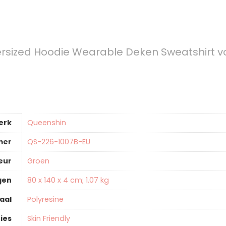
rsized Hoodie Wearable Deken Sweatshirt v
erk
‎Queenshin
mer
‎QS-226-1007B-EU
eur
‎Groen
gen
‎80 x 140 x 4 cm; 1.07 kg
aal
‎Polyresine
ies
‎Skin Friendly