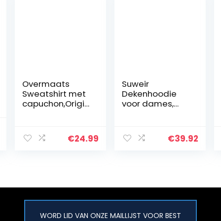
Overmaats
Suweir
Sweatshirt met
Dekenhoodie
capuchon,Origin
voor dames,
eel
oversized,
dekensweatshir
warme
al
Current
t,Superzachte
knuffeltrui,
€
24.99
€
39.92
price
gezellige
deken, hoodie,
warme
zachte trui,
is:
comfortabele
deken,
.
€15.92.
gigantische
sweatshirt met
hoodie…
extra…
WORD LID VAN ONZE MAILLIJST VOOR BEST