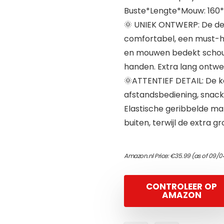
Buste*Lengte*Mouw: 160
🌞 UNIEK ONTWERP: De d
comfortabel, een must-
en mouwen bedekt schoude
handen. Extra lang ontwer
🌞ATTENTIEF DETAIL: De k
afstandsbediening, snack
Elastische geribbelde 
buiten, terwijl de extra 
Amazon.nl Price:
€
35.99
(as of 09/0
CONTROLEER OP
AMAZON