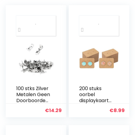
100 stks Zilver
200 stuks
Metalen Geen
oorbel
Doorboorde
displaykaarte
Oren Oorbel
n 2,5 cm x 3,5
€
14.29
€
8.99
Clip DIY
cm (bruin)
Oorbel
Sieraden
Maken