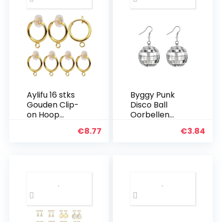
Aylifu 16 stks
Byggy Punk
Gouden Clip-
Disco Ball
on Hoop
Oorbellen
Oorbel
voor Vrouwen
€
8.77
€
3.84
Converters
Meisjes –
Ronde
Vintage
Messing
Glanzende
Oorbel Clips
Zilveren
Oorbel
Spiegel Bal
Componente
Voor 70s
n Bevindingen
Dance Party…
met Easy…