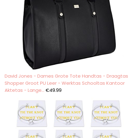
David Jones - Dames Grote Tote Handtas - Draagtas
Shopper Groot PU Leer - Werktas Schooltas Kantoor
Aktetas - Lange…
€
49.99