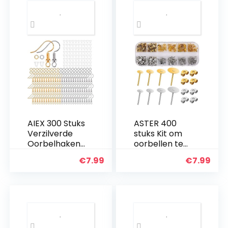
Accessoires
Vervangende
Onderdelen…
AIEX 300 Stuks
ASTER 400
Verzilverde
stuks Kit om
Oorbelhaken
oorbellen te
Hypoallergen
maken
€
7.99
€
7.99
e Oorhaakjes
Roestvrij
met
stalen hypo-
Doorzichtige
allergene
Oorbelveilighe
oorstekers
idsruggen en
Oorstekers in
Springringen…
vlindervorm
voor het…