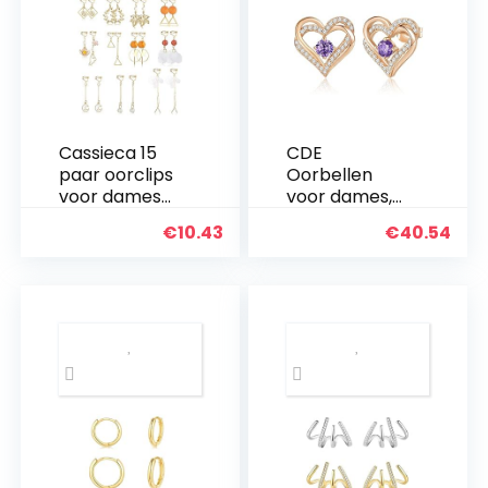
Cassieca 15
CDE
paar oorclips
Oorbellen
voor dames
voor dames,
en meisjes,
925 sterling
€
10.43
€
40.54
modieuze
zilver,
oorbellen,
roségoud,
hangend,
Forever Love
lange
hart,
kwastjes,
geboortestee
druppels,
n, vrouwen,
bloemen,
oorstekers
sterren…
met 5A…