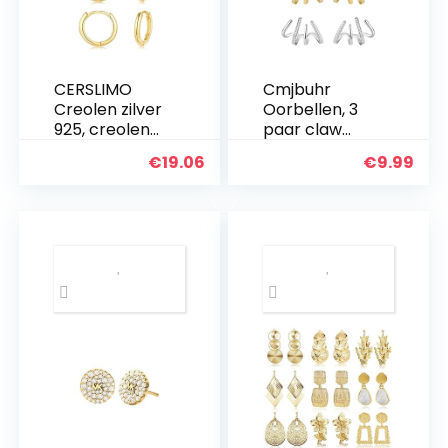
CERSLIMO
Cmjbuhr
Creolen zilver
Oorbellen, 3
925, creolen
paar claw
zilver goud
oorringen met
€
19.06
€
9.99
roségoud
4 tanden,
zwart dames
uniseks,
heren kleine
zilverkleurige
creolen set
en
sierlijke
goudkleurige
kraakbeen…
oorbellen,
creolen…