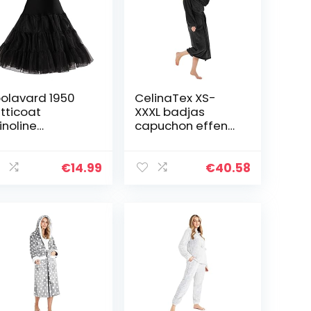
olavard 1950
CelinaTex XS-
tticoat
XXXL badjas
inoline
capuchon effen
derrok voor
of tweekleurig,
ckabilly Jurk
kort of lang
steekzakken voor
€
14.99
€
40.58
dames, Sherpa
knuffelfleece
Oeko…