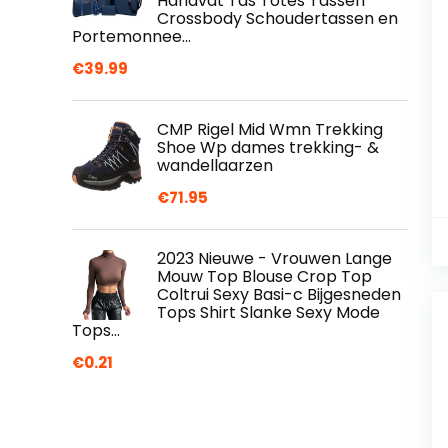
Handvat Tas Totes Tassen
Crossbody Schoudertassen en
Portemonnee…
€
39.99
CMP Rigel Mid Wmn Trekking
Shoe Wp dames trekking- &
wandellaarzen
€
71.95
2023 Nieuwe - Vrouwen Lange
Mouw Top Blouse Crop Top
Coltrui Sexy Basi-c Bijgesneden
Tops Shirt Slanke Sexy Mode
Tops…
€
0.21