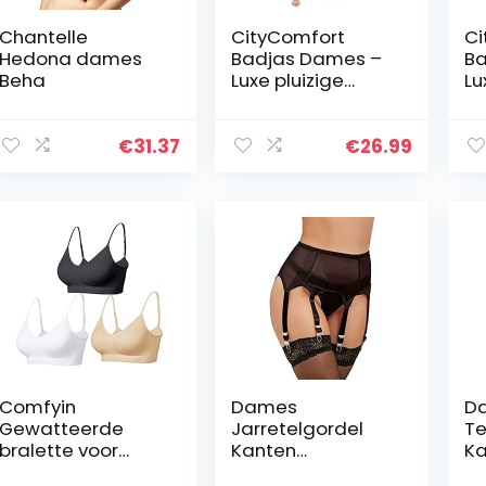
Chantelle
CityComfort
Ci
Hedona dames
Badjas Dames –
Ba
Beha
Luxe pluizige
Lu
damesbadjas in
D
superzachte
Kn
fleece dierenprint
Ba
€
31.37
€
26.99
of grijs voor
Oc
vrouwen,
Pl
cadeaus…
me
Comfyin
Dames
Da
Gewatteerde
Jarretelgordel
Te
bralette voor
Kanten
Ka
vrouwen bandjes
Jarretelgorde
Ju