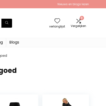
Nieuws en blogs lezen
0
Vergelijken
verlanglijst
ag
Blogs
rgoed
rgoed