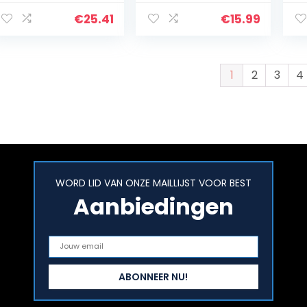
slaap bh’s
Met 6
ab
naadloze yoga
Halterpunten
V
€
25.41
€
15.99
sport bh’s 3 pack
Bretels Dessouset
en
met 6
H
Verstelbare
B
Metalen Clips en
1
2
3
4
G…
WORD LID VAN ONZE MAILLIJST VOOR BEST
Aanbiedingen