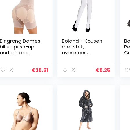
Bingrong Dames
Boland – Kousen
Bo
billen push-up
met strik,
Pe
onderbroek
overknees,
Cr
buikweg
rekbare sokken,
On
korsetbroek met
accessoire,
Ro
been billen lift
carnaval,
€
26.61
€
5.25
shapewear
kostuum,
vormende
themafeest
korsetslips hoge…