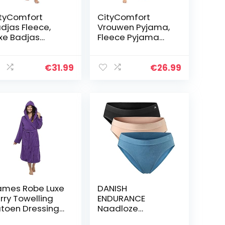
tyComfort
CityComfort
djas Fleece,
Vrouwen Pyjama,
xe Badjas
Fleece Pyjama
ames,
met Capuchon
uffelfleece
voor Vrouwen en
djas, Warme
Tieners, Fluffy
€
31.99
€
26.99
htendjas,
Loungewear Set,
uche Badjassen
Gezellige Fleece…
t Kap, Herfst…
mes Robe Luxe
DANISH
rry Towelling
ENDURANCE
toen Dressing
Naadloze
rk Badjas Zeer
Onderbroeken