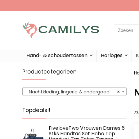
Search
for:
Hand- & schoudertassen
Horloges
K
Productcategorieën
H
N
Nachtkleding, lingerie & ondergoed
×
Topdeals!!
Sh
FiveloveTwo Vrouwen Dames 6
Stks Handtas Set Hobo Top