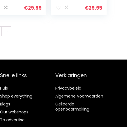
sorberende
voor Dames, van
rouwen Hooded
Bamboe
€
29.99
€
29.95
 Sjaal
Cellulose,
anddoek
Stretchy, 3-pack
adpak
→
Snelle links
Verklaringen
Huis
Privacybeleid
Shop everything
Algemene Voorwaarden
Blogs
Gelieerde
openbaarmaking
Our webshops
To advertise