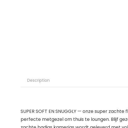
Description
SUPER SOFT EN SNUGGLY — onze super zachte flee
perfecte metgezel om thuis te loungen. Blijf g
zachte badjas kamerjas wordt geleverd met vol