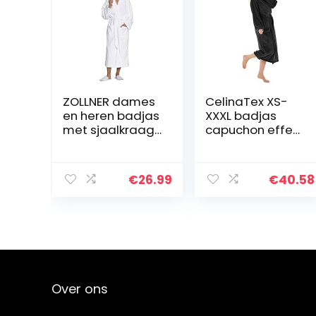
ZOLLNER dames
CelinaTex XS-
en heren badjas
XXXL badjas
met sjaalkraag,
capuchon effen
katoen, maat S-
of tweekleurig,
6XL, wit, 020
kort of lang
steekzakken
€
26.99
€
40.58
voor dames,
Sherpa
knuffelfleece
Oeko…
Over ons