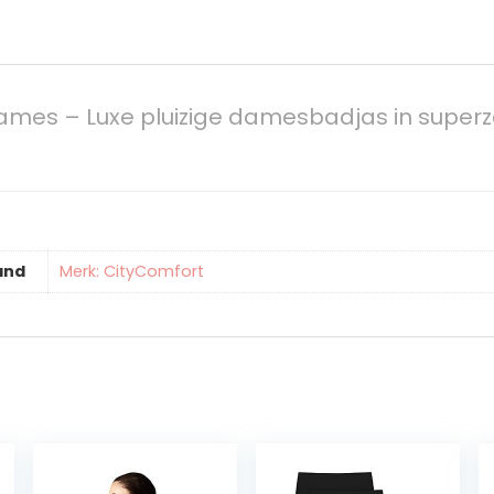
mes – Luxe pluizige damesbadjas in superzac
and
Merk: CityComfort