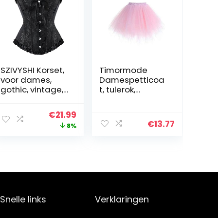
SZIVYSHI Korset,
Timormode
voor dames,
Damespetticoa
gothic, vintage,
t, tulerok,
bustier
dansrok, mini-
skaterrok,
Original
Current
€
21.99
volwassenen,
€
13.77
price
price
8%
balletrok om te
dansen, voor
was:
is:
carnaval,
€23.99.
€21.99.
kostuums
Snelle links
Verklaringen