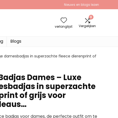
Nieuws en blogs lezen
0
Vergelijken
verlanglijst
ag
Blogs
ge damesbadjas in superzachte fleece dierenprint of
Badjas Dames – Luxe
esbadjas in superzachte
rint of grijs voor
deaus…
ce badjas voor dames, de perfecte outfit om te