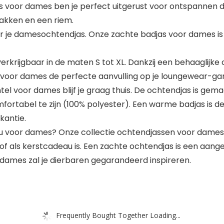
as voor dames ben je perfect uitgerust voor ontspannen
akken en een riem.
oor je damesochtendjas. Onze zachte badjas voor dames is kl
verkrijgbaar in de maten S tot XL. Dankzij een behaaglij
 voor dames de perfecte aanvulling op je loungewear-ga
el voor dames blijf je graag thuis. De ochtendjas is gem
fortabel te zijn (100% polyester). Een warme badjas is 
kantie.
 voor dames? Onze collectie ochtendjassen voor dames 
of als kerstcadeau is. Een zachte ochtendjas is een aan
 dames zal je dierbaren gegarandeerd inspireren.
Frequently Bought Together Loading...