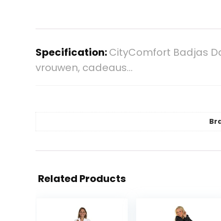
Specification:
CityComfort Badjas Da
vrouwen, cadeaus…
Br
Related Products