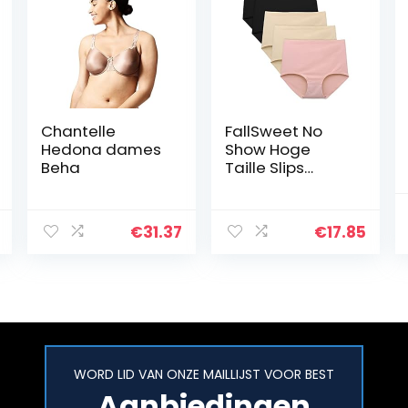
Chantelle
FallSweet No
Hedona dames
Show Hoge
Beha
Taille Slips
Ondergoed voor
Vrouwen
Naadloze
€
31.37
€
17.85
Slipjes, Pack van
5
WORD LID VAN ONZE MAILLIJST VOOR BEST
Aanbiedingen