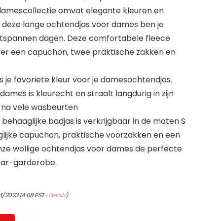
 damescollectie omvat elegante kleuren en
 deze lange ochtendjas voor dames ben je
ontspannen dagen. Deze comfortabele fleece
er een capuchon, twee praktische zakken en
es je favoriete kleur voor je damesochtendjas.
ames is kleurecht en straalt langdurig in zijn
s na vele wasbeurten
ehaaglijke badjas is verkrijgbaar in de maten S
aglijke capuchon, praktische voorzakken en een
nze wollige ochtendjas voor dames de perfecte
ear-garderobe.
4/2023 14:08 PST-
Details
)