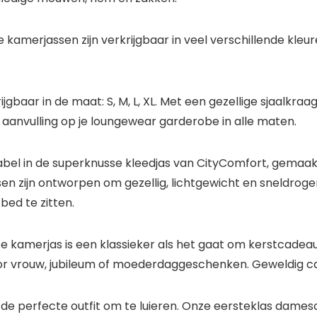
 kamerjassen zijn verkrijgbaar in veel verschillende kleur
aar in de maat: S, M, L, XL. Met een gezellige sjaalkraag
 aanvulling op je loungewear garderobe in alle maten.
tabel in de superknusse kleedjas van CityComfort, gemaa
ijn ontworpen om gezellig, lichtgewicht en sneldrogend t
bed te zitten.
 kamerjas is een klassieker als het gaat om kerstcadeaus
r vrouw, jubileum of moederdaggeschenken. Geweldig c
de perfecte outfit om te luieren. Onze eersteklas dames