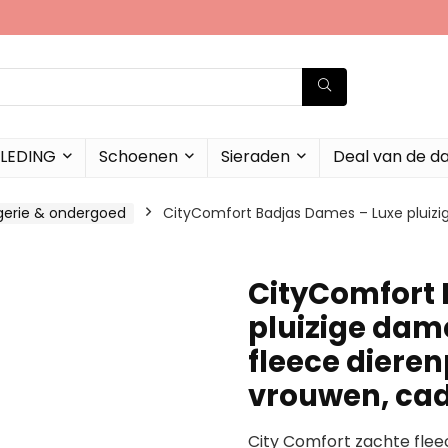
LEDING
Schoenen
Sieraden
Deal van de d
ngerie & ondergoed
CityComfort Badjas Dames – Luxe pluizi
CityComfort 
pluizige dam
fleece dierenp
vrouwen, ca
City Comfort zachte flee