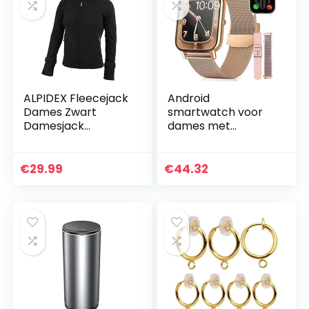
ALPIDEX Fleecejack
Android
Dames Zwart
smartwatch voor
Damesjack
dames met
Winddichte
telefoonfunctie en
Outdoorjas Hoge
WhatsApp-functie
Kraag
1,7 inch,
€
29.99
€
44.32
smartwatch
fitness-tracker
voor dames…