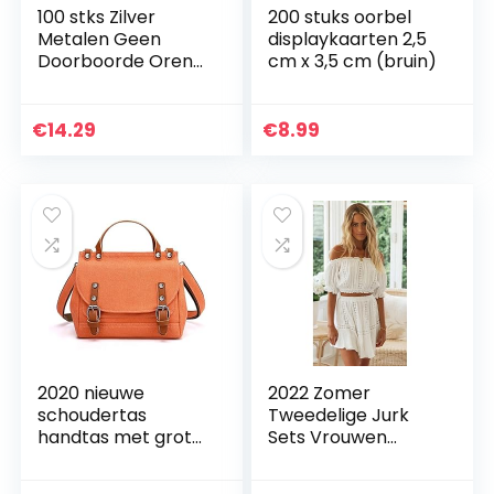
100 stks Zilver
200 stuks oorbel
Metalen Geen
displaykaarten 2,5
Doorboorde Oren
cm x 3,5 cm (bruin)
Oorbel Clip DIY
Oorbel Sieraden
Maken Accessoires
€
14.29
€
8.99
Vervangende
Onderdelen…
2020 nieuwe
2022 Zomer
schoudertas
Tweedelige Jurk
handtas met grote
Sets Vrouwen
capaciteit forens
Bohemian Casual
eenvoudige en
Beachwear Lace