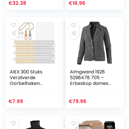
stijlvolle draagbare
Off Shoulder Crop
€
32.38
€
16.96
diagonale multi-
Tops en Korte
purpose…
Plooirok Sets
AIEX 300 Stuks
Almgwand 1928
Verzilverde
5298478 705 –
Oorbelhaken
Erbeskop dames
Hypoallergene
gebreide blazer
Oorhaakjes met
Doorzichtige
€
7.99
€
79.95
Oorbelveiligheidsru
ggen en
Springringen…