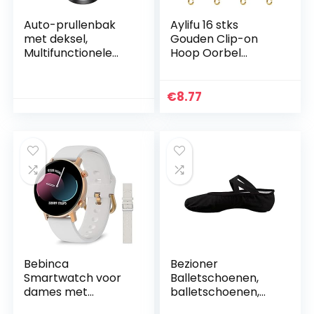
Auto-prullenbak
Aylifu 16 stks
met deksel,
Gouden Clip-on
Multifunctionele
Hoop Oorbel
prullenbak Mini-
Converters Ronde
lekbestendige
Messing Oorbel
vuilnisbak voor
Clips Oorbel
€
8.77
autokantoor
Componenten
Bevindingen met
Easy…
Bebinca
Bezioner
Smartwatch voor
Balletschoenen,
dames met
balletschoenen,
damesfunctie, 1,1
dansschoenen,