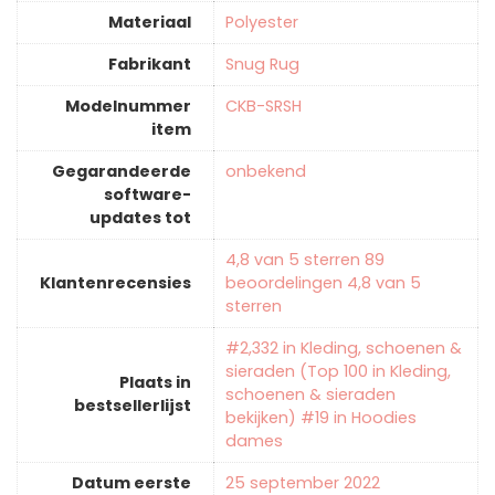
Materiaal
‎Polyester
Fabrikant
‎Snug Rug
Modelnummer
‎CKB-SRSH
item
Gegarandeerde
‎onbekend
software-
updates tot
4,8 van 5 sterren 89
Klantenrecensies
beoordelingen 4,8 van 5
sterren
#2,332 in Kleding, schoenen &
sieraden (Top 100 in Kleding,
Plaats in
schoenen & sieraden
bestsellerlijst
bekijken) #19 in Hoodies
dames
Datum eerste
25 september 2022