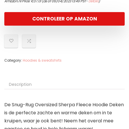
Amazon.nl Price:
€
37.01
(as of 09/04/2023 13:49 PST-
Details
)
CONTROLEER OP AMAZON
Category:
Hoodies & sweatshirts
Description
De Snug-Rug Oversized Sherpa Fleece Hoodie Deken
is de perfecte zachte en warme deken om in te
kruipen, waar je ook bent! Neem het overal mee
naartoe en houd je hele lichaam warm!