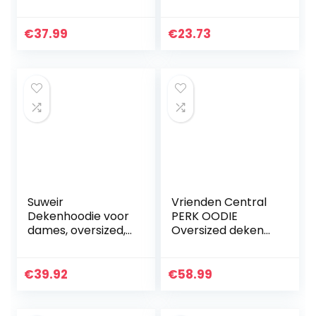
Grote
Carrier Pouch
Fleecehoodie,
Pullover Kangaroo
Eeyore Stitch
Pouch Hoodies
€
37.99
€
23.73
Cadeaus
Suweir
Vrienden Central
Dekenhoodie voor
PERK OODIE
dames, oversized,
Oversized deken
warme knuffeltrui,
Hoodie Women
deken, hoodie,
Dames Red Fleece
zachte trui, deken,
Een maat
€
39.92
€
58.99
sweatshirt met
extra…