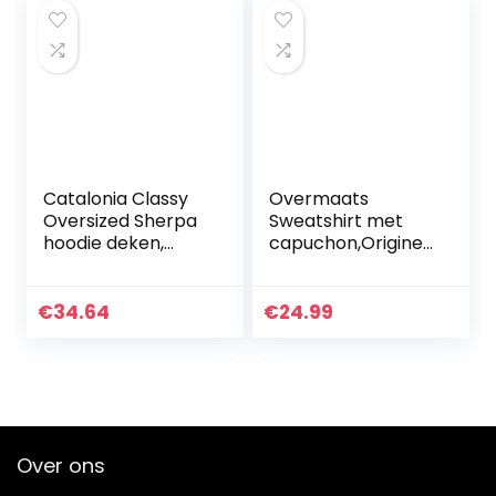
Catalonia Classy
Overmaats
Oversized Sherpa
Sweatshirt met
hoodie deken,
capuchon,Originee
groot sweatshirt
l
met capuchon
dekensweatshirt,S
voor vrouwen,
uperzachte
€
34.64
€
24.99
zachte gezellige
gezellige warme
warme…
comfortabele
gigantische
hoodie…
Over ons