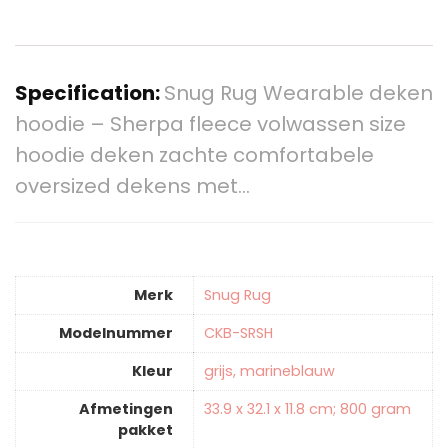
Specification:
Snug Rug Wearable deken
hoodie – Sherpa fleece volwassen size
hoodie deken zachte comfortabele
oversized dekens met…
Merk
‎Snug Rug
Modelnummer
‎CKB-SRSH
Kleur
‎grijs, marineblauw
Afmetingen
‎33.9 x 32.1 x 11.8 cm; 800 gram
pakket