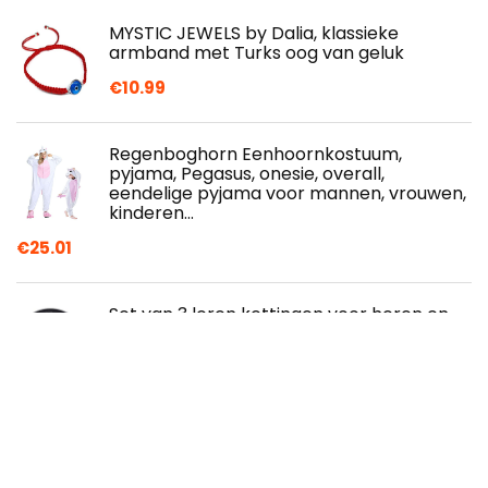
MYSTIC JEWELS by Dalia, klassieke
armband met Turks oog van geluk
€
10.99
Regenboghorn Eenhoornkostuum,
pyjama, Pegasus, onesie, overall,
eendelige pyjama voor mannen, vrouwen,
kinderen…
€
25.01
Set van 3 leren kettingen voor heren en
dames, glad leer met dubbele
magneetsluiting en veiligheid van roestvrij
staal…
€
17.20
Mayelia Duimring Keltische knoop Ring