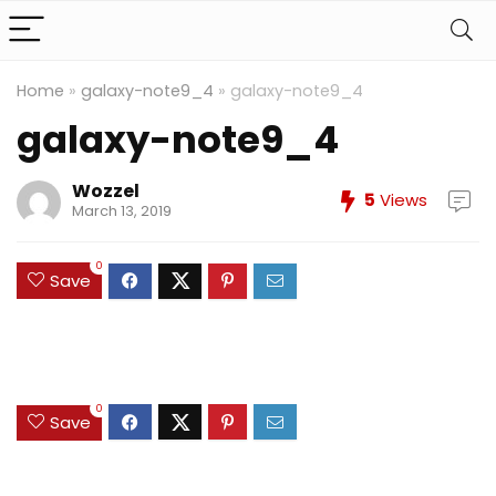
Home
»
galaxy-note9_4
»
galaxy-note9_4
galaxy-note9_4
Wozzel
5
Views
March 13, 2019
0
Save
0
Save