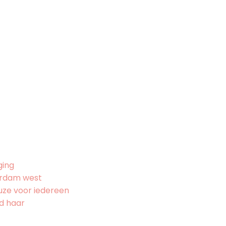
ging
terdam west
uze voor iedereen
nd haar