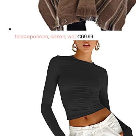
fleeceponcho, deken, wol
€
69.99