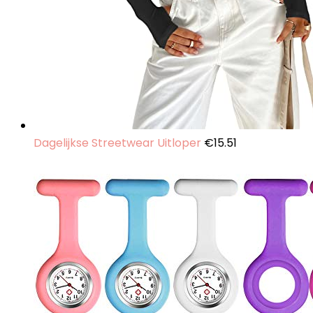
Dagelijkse Streetwear Uitloper
€
15.51