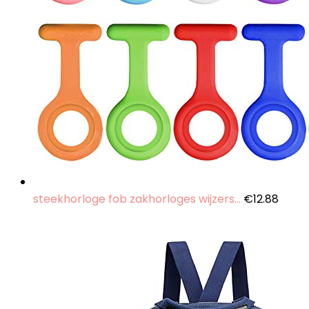
steekhorloge fob zakhorloges wijzers…
€
12.88