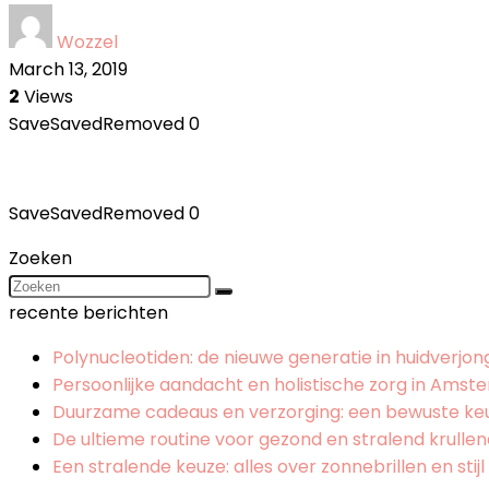
Wozzel
March 13, 2019
2
Views
Save
Saved
Removed
0
Save
Saved
Removed
0
Zoeken
recente berichten
Polynucleotiden: de nieuwe generatie in huidverjon
Persoonlijke aandacht en holistische zorg in Ams
Duurzame cadeaus en verzorging: een bewuste ke
De ultieme routine voor gezond en stralend krulle
Een stralende keuze: alles over zonnebrillen en stijl