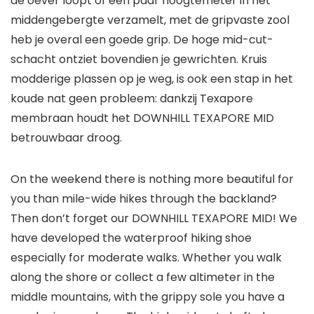
de oever loopt of een paar hoogtemeter in het
middengebergte verzamelt, met de gripvaste zool
heb je overal een goede grip. De hoge mid-cut-
schacht ontziet bovendien je gewrichten. Kruis
modderige plassen op je weg, is ook een stap in het
koude nat geen probleem: dankzij Texapore
membraan houdt het DOWNHILL TEXAPORE MID
betrouwbaar droog.
On the weekend there is nothing more beautiful for
you than mile-wide hikes through the backland?
Then don’t forget our DOWNHILL TEXAPORE MID! We
have developed the waterproof hiking shoe
especially for moderate walks. Whether you walk
along the shore or collect a few altimeter in the
middle mountains, with the grippy sole you have a