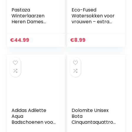
Pastaza
Eco-Fused
Winterlaarzen
Watersokken voor
Heren Dames
vrouwen – extra
Wandelschoenen
comfort –
Trekking
beschermt
Hikinglaarzen
€
44.99
€
8.99
Adidas Adilette
Dolomite Unisex
Aqua
Bota
Badschoenen voor
Cinquantaquattro
volwassenen,
High Fg GTX