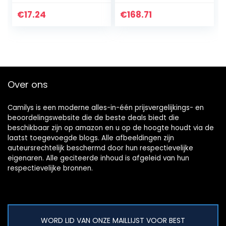
uniseks
trekking- en
wandelschoenen
€
17.24
€
168.71
Over ons
Camilys is een moderne alles-in-één prijsvergelijkings- en
beoordelingswebsite die de beste deals biedt die
beschikbaar zijn op amazon en u op de hoogte houdt via de
laatst toegevoegde blogs. Alle afbeeldingen zijn
auteursrechtelijk beschermd door hun respectievelijke
eigenaren. Alle geciteerde inhoud is afgeleid van hun
respectievelijke bronnen.
WORD LID VAN ONZE MAILLIJST VOOR BEST