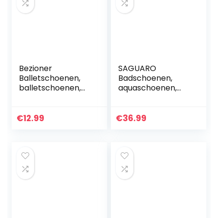
Bezioner
SAGUARO
Balletschoenen,
Badschoenen,
balletschoenen,
aquaschoenen,
dansschoenen,
waterschoenen,
gedeelde leren
zwemschoenen,
zool voor kinderen
zacht, ademend,
€
12.99
€
36.99
en volwassenen
licht, antislip, voor
dames en heren