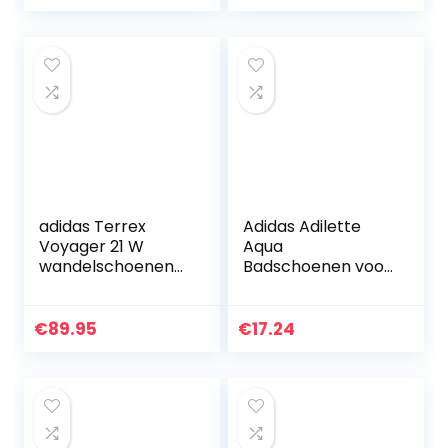
en volwassenen
adidas Terrex
Adidas Adilette
Voyager 21 W
Aqua
wandelschoenen
Badschoenen voor
voor dames, roze,
volwassenen,
43.50 EU
uniseks
€
89.95
€
17.24