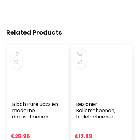
Related Products
Bloch Pure Jazz en
Bezioner
moderne
Balletschoenen,
dansschoenen
balletschoenen,
voor dames
dansschoenen,
gedeelde leren
zool voor kinderen
€
25.95
€
12.99