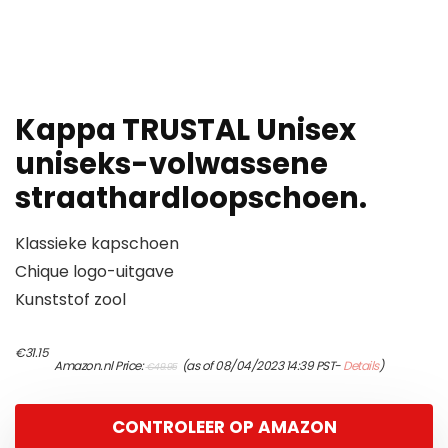
Kappa TRUSTAL Unisex
uniseks-volwassene
straathardloopschoen.
Klassieke kapschoen
Chique logo-uitgave
Kunststof zool
Original
Current
€
31.15
Amazon.nl Price:
(as of 08/04/2023 14:39 PST-
Details
)
€
49.95
price
price
was:
is:
€49.95.
€31.15.
CONTROLEER OP AMAZON