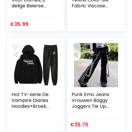
delige Beierse
Fabric Viscose
Oktoberfest-
Embroidery Indian
kostuums Uniform
Women Salwar
Pak Voor
Kameez (Semi-
€
35.99
Halloween-
Stitched)
carnaval,
Traditionele…
Hot TV-serie De
Punk Emo Jeans
Vampire Diaries
Vrouwen Baggy
Hoodies+Broek
Joggers Tie Up
Tweedelig Mode
Denim 90s Gothic
Sweatshirt Pak
Emo Cargo Broek
Broek Hippie Wide
€
35.75
Pen Pants