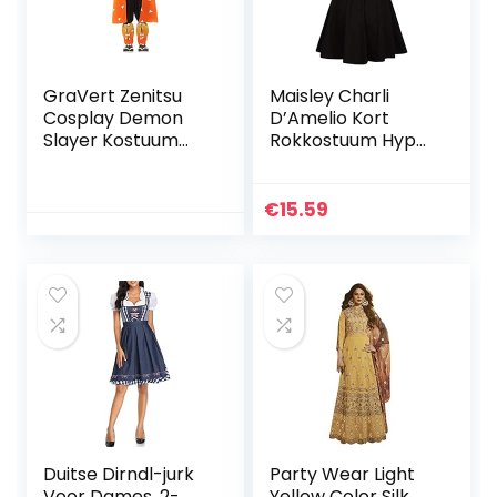
GraVert Zenitsu
Maisley Charli
Cosplay Demon
D’Amelio Kort
Slayer Kostuum
Rokkostuum Hype
Halloween Cosplay
House
Kostuums
ZomerBlootgestel
de Navel Tops +
€
15.59
Korte Rok Sport
Korte T-Shirt
Kleding…
Duitse Dirndl-jurk
Party Wear Light
Voor Dames, 2-
Yellow Color Silk