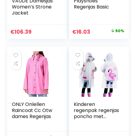
VAUDE Damesjas
Playshoes
Women’s Strone
Regenjas Basic
Jacket
Original
Current
€
106.39
€
16.03
50%
price
price
was:
is:
€31.99.
€16.03.
ONLY Onlellen
Kinderen
Raincoat Cc Otw
regenpak regenjas
dames Regenjas
poncho met
capuchon, peuter
regenjack
waterdicht