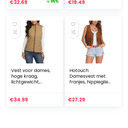
Original
Current
€
32.69
35%
€
19.49
regenpak
price
price
buitenshuis
was:
is:
€49.99.
€32.69.
Vest voor dames,
Hotouch
hoge kraag,
Damesvest met
lichtgewicht,
franjes, hippiegilet
gewatteerd, met
kort mouwloos
rits, bodywarmer,
jasje, suède retro
vest voor buiten
vest, mantel, S-XXL
€
34.99
€
27.29