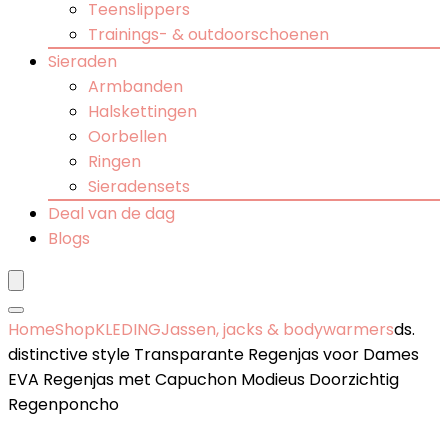
Teenslippers
Trainings- & outdoorschoenen
Sieraden
Armbanden
Halskettingen
Oorbellen
Ringen
Sieradensets
Deal van de dag
Blogs
Home
Shop
KLEDING
Jassen, jacks & bodywarmers
ds.
distinctive style Transparante Regenjas voor Dames
EVA Regenjas met Capuchon Modieus Doorzichtig
Regenponcho