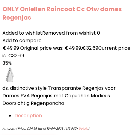
ONLY Onlellen Raincoat Cc Otw dames
Regenjas
Added to wishlist
Removed from wishlist
0
Add to compare
€
49.99
Original price was: €49.99.
€
32.69
Current price
is: €32.69.
35%
ds. distinctive style Transparante Regenjas voor
Dames EVA Regenjas met Capuchon Modieus
Doorzichtig Regenponcho
Description
Amazon.nl Price:
€
34.99
(as of 10/04/2023 14:16 PST-
Details
)