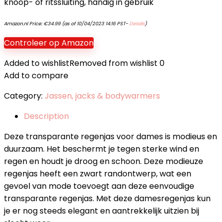
knoop- of ritssluiting, handig in gebruik
Amazon.nl Price:
€
34.99
(as of 10/04/2023 14:16 PST-
Details
)
Controleer op Amazon
Added to wishlist
Removed from wishlist
0
Add to compare
Category:
Jassen, jacks & bodywarmers
Description
Deze transparante regenjas voor dames is modieus en
duurzaam. Het beschermt je tegen sterke wind en
regen en houdt je droog en schoon. Deze modieuze
regenjas heeft een zwart randontwerp, wat een
gevoel van mode toevoegt aan deze eenvoudige
transparante regenjas. Met deze damesregenjas kun
je er nog steeds elegant en aantrekkelijk uitzien bij