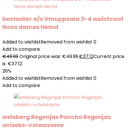
bestseller a/s Vmuppsala 3-4 waistcoat
Noos dames Hemd
Added to wishlist
Removed from wishlist
0
Add to compare
€
49.99
Original price was: €49.99.
€
37.12
Current price
is: €37.12.
26%
Added to wishlist
Removed from wishlist
0
Add to compare
welsberg Regenjas Poncho Regenjas
uniseks-volwassene