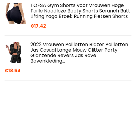
TOFSA Gym Shorts voor Vrouwen Hoge
Taille Naadloze Booty Shorts Scrunch Butt
Lifting Yoga Broek Running Fietsen Shorts
€
17.42
2022 Vrouwen Pailletten Blazer Pailletten
Jas Casual Lange Mouw Glitter Party
Glanzende Revers Jas Rave
Bovenkleding…
€
18.54
Bebinca Smartwatch voor dames met
damesfunctie, 1,1 inch waterdichte
sportsmartwatch goud, zuurstof- en
hartslagmeter…
€
34.99
MARCO TOZZI Marco Tozzi 2-2-23734-28