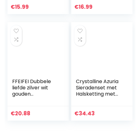
opbergdoos,
Zwarte Houder
€
15.99
€
16.99
Gelegeerd staal
Oorbellen
Armband voor
Roaring…
FFEIFEI Dubbele
Crystalline Azuria
liefde zilver wit
Sieradenset met
gouden
Halsketting met
tweekleurige
Bloemen Hanger
mooie armband
45 cm Leverback
ketting oorbellen
Oorbellen 18kt
€
20.88
€
34.43
set sleutelbeen
Roséverguld Voor
ketting licht luxe…
Dames