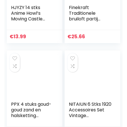
HJYZY 14 stks
Finekraft
Anime Howl’s
Traditionele
Moving Castle
bruiloft partij
Ketting Ring Set
slijtage parel
Kostuum Sieraden
ontwerp Kundan
Drop Oorbellen
oorbel sieraden
€
13.99
€
25.66
Accessoires Anime
set
Stickers…
PPX 4 stuks goud-
NITAIUN 6 Stks 1920
goud zand en
Accessoires Set
halsketting
Vintage
vleugels los voor
Hoofdband Ketting
fans met
Handschoenen