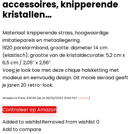
accessoires, knipperende
kristallen…
Materiaal: knipperende strass, hoogwaardige
imitatieparels en metaallegering.
1920 parelarmband, grootte: diameter 14 cm
(elastisch); grootte van de kristaldecoratie: 5,2 cm x
6,5 cm / 2,05″ x 2,56″.
Voeg je look toe met deze chique halsketting met
modieus en eenvoudig design. Dit mooie sieraad geeft
je jaren 20 retro-look.
Amazon.nl Price:
€
16.99
(as of 06/04/2023 13:54 PST-
Details
)
Controleer op Amazon
Added to wishlist
Removed from wishlist
0
Add to compare