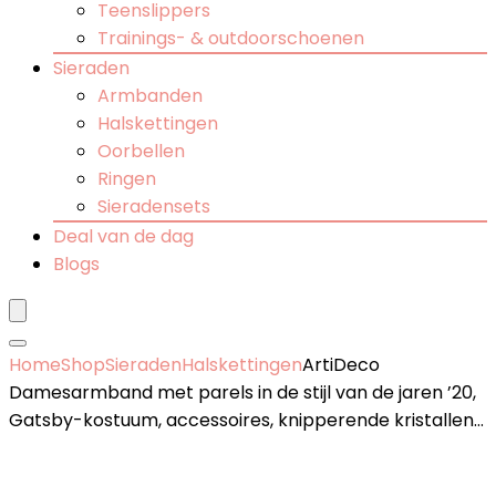
Teenslippers
Trainings- & outdoorschoenen
Sieraden
Armbanden
Halskettingen
Oorbellen
Ringen
Sieradensets
Deal van de dag
Blogs
Home
Shop
Sieraden
Halskettingen
ArtiDeco
Damesarmband met parels in de stijl van de jaren ’20,
Gatsby-kostuum, accessoires, knipperende kristallen…