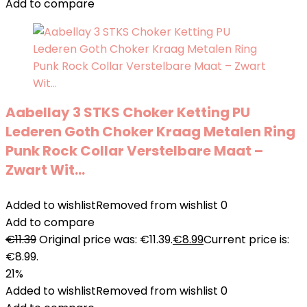
Add to compare
Aabellay 3 STKS Choker Ketting PU
Lederen Goth Choker Kraag Metalen Ring
Punk Rock Collar Verstelbare Maat –
Zwart Wit…
Added to wishlist
Removed from wishlist
0
Add to compare
€
11.39
Original price was: €11.39.
€
8.99
Current price is:
€8.99.
21%
Added to wishlist
Removed from wishlist
0