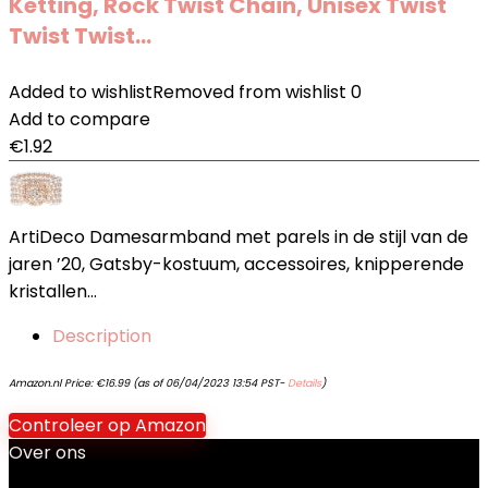
Ketting, Rock Twist Chain, Unisex Twist
Twist Twist…
Added to wishlist
Removed from wishlist
0
Add to compare
€
1.92
ArtiDeco Damesarmband met parels in de stijl van de
jaren ’20, Gatsby-kostuum, accessoires, knipperende
kristallen…
Description
Amazon.nl Price:
€
16.99
(as of 06/04/2023 13:54 PST-
Details
)
Controleer op Amazon
Over ons