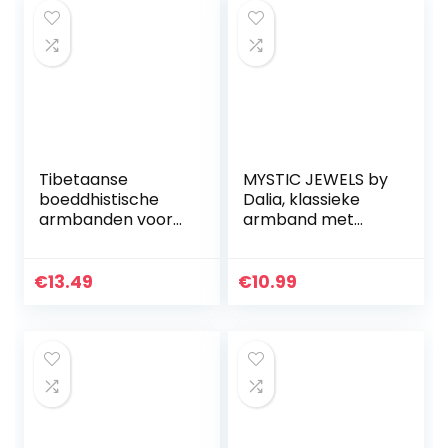
Tibetaanse
MYSTIC JEWELS by
boeddhistische
Dalia, klassieke
armbanden voor
armband met
dames en heren.
Turks oog van
Veel
geluk
soorten/kleuren
€
13.49
€
10.99
beschikbaar,
aanpasbare maat
voor bijna…