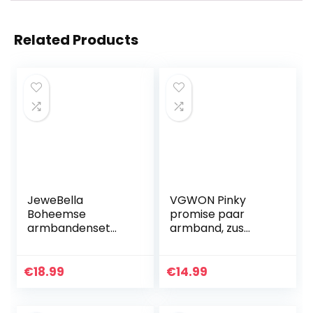
Related Products
JeweBella
VGWON Pinky
Boheemse
promise paar
armbandenset
armband, zus
van 28 stuks voor
vriendschap
dames en meisjes,
armband, cadeau
verstelbare
voor vriend
€
18.99
€
14.99
manchet,
vriendin en beste
meerlaagse
vriend, 2
armband, hanger…
handgemaakte…