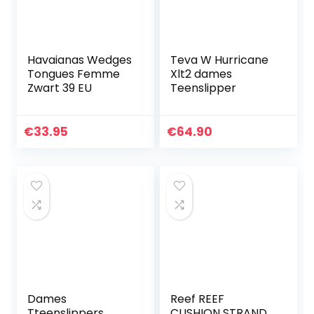
Havaianas Wedges
Teva W Hurricane
Tongues Femme
Xlt2 dames
Zwart 39 EU
Teenslipper
€
33.95
€
64.90
Dames
Reef REEF
Tteenslippers
CUSHION STRAND