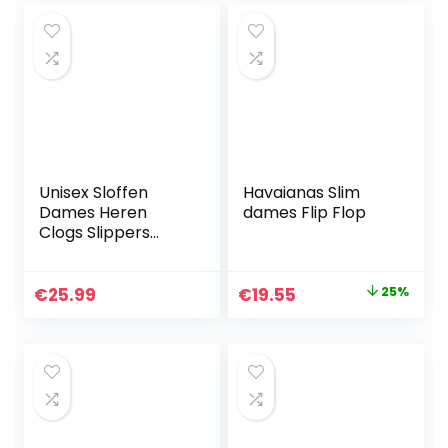
Unisex Sloffen
Havaianas Slim
Dames Heren
dames Flip Flop
Clogs Slippers
Tuinklompen
Muilezels Mode
Mesh Antislip
Original
Current
€
25.99
€
19.55
25%
Schoenen
price
price
Lichtgewich
was:
is:
Pantoffels Voor…
€25.99.
€19.55.