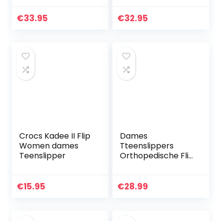
€
33.95
€
32.95
Crocs Kadee II Flip
Dames
Women dames
Tteenslippers
Teenslipper
Orthopedische Flip
Flops Zomer
Pantoffels
Comfortabele
€
15.95
€
28.99