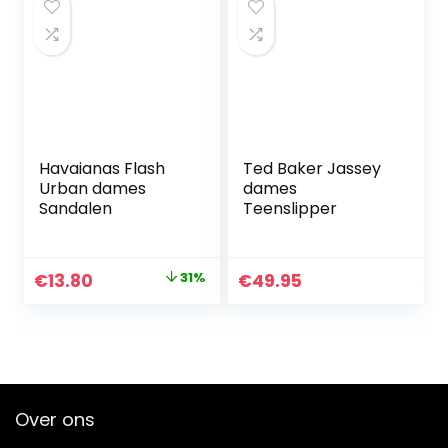
Havaianas Flash
Ted Baker Jassey
Urban dames
dames
Sandalen
Teenslipper
Original
Current
Original
Current
€
13.80
31%
€
49.95
price
price
price
price
was:
is:
was:
is:
€19.90.
€13.80.
€50.00.
€49.95.
Over ons