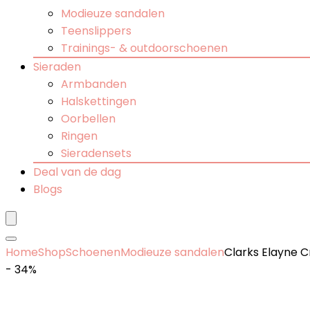
Modieuze sandalen
Teenslippers
Trainings- & outdoorschoenen
Sieraden
Armbanden
Halskettingen
Oorbellen
Ringen
Sieradensets
Deal van de dag
Blogs
Home
Shop
Schoenen
Modieuze sandalen
Clarks Elayne 
- 34%