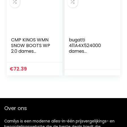
CMP KINOS WMN
bugatti
SNOW BOOTS WP
411A4X524000
2.0 dames
dames
Sneeuwschoen
Vechtlaarzen.
€
72.39
Over ons
Camilys is een moderne alles-in-één prijsvergelijkings- en
beoordelingswebsite die de beste deals biedt die