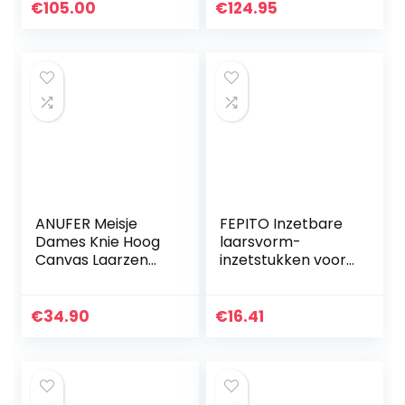
€
105.00
€
124.95
ANUFER Meisje
FEPITO Inzetbare
Dames Knie Hoog
laarsvorm-
Canvas Laarzen
inzetstukken voor
Vetersluiting
hoge laarzen,
Ritssluiting Vlak
standaard
Sportschoenen
inzetstukken,
€
34.90
€
16.41
ondersteuning
voor vrouwen