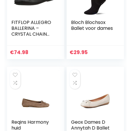
FITFLOP ALLEGRO
Bloch Blochsox
BALLERINA –
Ballet voor dames
CRYSTAL CHAIN
Dames
Balletschoen
€
74.98
€
29.95
Reqins Harmony
Geox Dames D
huid
Annytah D Ballet