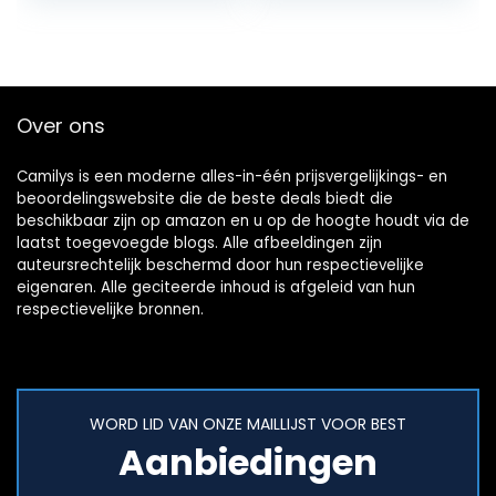
price
price
was:
is:
€79.95.
€63.96.
Over ons
Camilys is een moderne alles-in-één prijsvergelijkings- en
beoordelingswebsite die de beste deals biedt die
beschikbaar zijn op amazon en u op de hoogte houdt via de
laatst toegevoegde blogs. Alle afbeeldingen zijn
auteursrechtelijk beschermd door hun respectievelijke
eigenaren. Alle geciteerde inhoud is afgeleid van hun
respectievelijke bronnen.
WORD LID VAN ONZE MAILLIJST VOOR BEST
Aanbiedingen