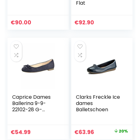
Flat
€
90.00
€
92.90
Caprice Dames
Clarks Freckle Ice
Ballerina 9-9-
dames
22102-28 G-
Balletschoen
breedte Maat: EU
Original
Current
€
54.99
€
63.96
20%