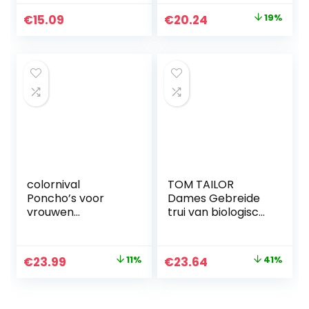
Original
Current
€
15.09
€
20.24
19%
price
price
was:
is:
€24.99.
€20.24.
colornival
TOM TAILOR
Poncho’s voor
Dames Gebreide
vrouwen
trui van biologisch
omslagdoeken
katoen
oversized
wintersjaal dames
Original
Current
Original
Current
€
23.99
11%
€
23.64
41%
gebreide poncho
price
price
price
price
cape warme
modieuze
was:
is:
was:
is:
draagbare…