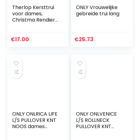
Therlop Kersttrui
ONLY Vrouwelijke
voor dames,
gebreide trui lang
Christma Rendier
Sneeuwvlok met
lange mouwen,
kersttrui, kersttrui,
€
17.00
€
25.73
midi-trui, Figuur 2…
ONLY ONLRICA LIFE
ONLY ONLVENICE
L/S PULLOVER KNT
L/S ROLLNECK
NOOS dames
PULLOVER KNT
gebreid vest
NOOS dames
pullover