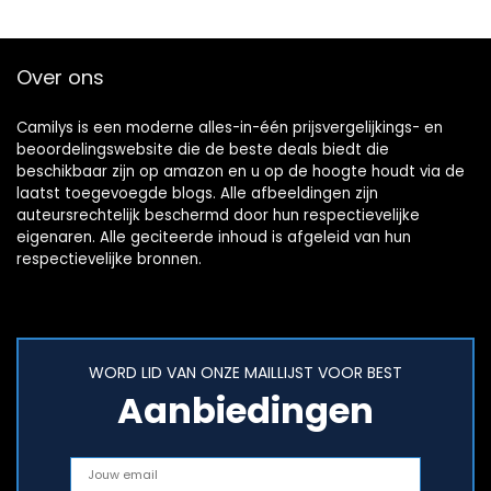
€27.03.
€23.99.
€39.99.
€23.64.
Over ons
Camilys is een moderne alles-in-één prijsvergelijkings- en
beoordelingswebsite die de beste deals biedt die
beschikbaar zijn op amazon en u op de hoogte houdt via de
laatst toegevoegde blogs. Alle afbeeldingen zijn
auteursrechtelijk beschermd door hun respectievelijke
eigenaren. Alle geciteerde inhoud is afgeleid van hun
respectievelijke bronnen.
WORD LID VAN ONZE MAILLIJST VOOR BEST
Aanbiedingen