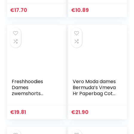
Joggingbroek
Zomerkleding
€
17.70
€
10.89
Freshhoodies
Vero Moda dames
Dames
Bermuda’s Vmeva
zwemshorts
Hr Paperbag Cot
zomer 3D
Ps Shorts Noos Ga
grafische
zwembroek
€
19.81
€
21.90
sneldrogende
zwembroek korte
strand hot pants