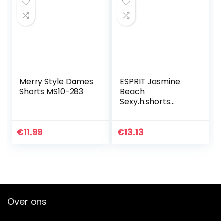
watersport…
Merry Style Dames
ESPRIT Jasmine
Shorts MS10-283
Beach
Sexy.h.shorts
dames Bikinibroek
€
11.99
€
13.13
Over ons