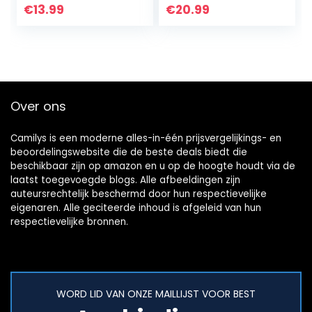
chthemd,
feestelijke
€
13.99
€
20.99
nachtkleding met
hoepelrok in
knopen voor
crinoline
borstvoeding…
Over ons
Camilys is een moderne alles-in-één prijsvergelijkings- en
beoordelingswebsite die de beste deals biedt die
beschikbaar zijn op amazon en u op de hoogte houdt via de
laatst toegevoegde blogs. Alle afbeeldingen zijn
auteursrechtelijk beschermd door hun respectievelijke
eigenaren. Alle geciteerde inhoud is afgeleid van hun
respectievelijke bronnen.
WORD LID VAN ONZE MAILLIJST VOOR BEST