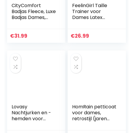
CityComfort
FeelinGirl Taille
Badjas Fleece, Luxe
Trainer voor
Badjas Dames,
Dames Latex
Knuffelfleece
Training Sport
Badjas, Warme
Onderborst Korset
Ochtendjas,
Buikweg
€
31.99
€
26.99
Pluche Badjassen
Taillevormer
met Kap, Herfst…
Cincher Shaper
Corsage…
Lovasy
HomRain petticoat
Nachtjurken en -
voor dames,
hemden voor
retrostijl (jaren
dames. Zacht
‘50), vintage
zwangerschapsna
onderrok,