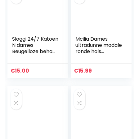
Sloggi 24/7 Katoen
Mcilia Dames
N dames
ultradunne modale
Beugelloze beha
ronde hals
(1-Pack)
thermische
top/shirt met
lange mouwen
€
15.00
€
15.99