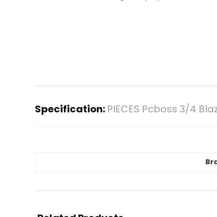
Specification:
PIECES Pcboss 3/4 Bla
Br