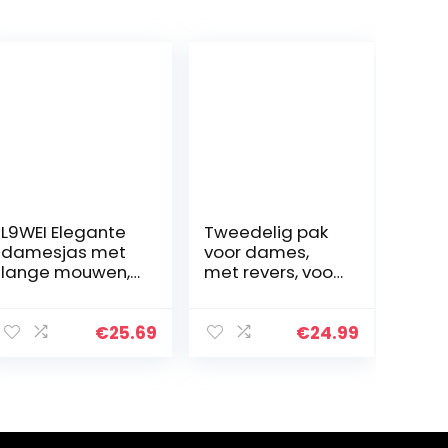
L9WEI Elegante
Tweedelig pak
damesjas met
voor dames,
lange mouwen,
met revers, voor
zakelijke outfit,
kantoor,
lange blazer
business,
voor dames,
formeel, geruit,
€
25.69
€
24.99
elegante dunne
vrijetijdspak,
blazer
slimfit jas, broek,
2…