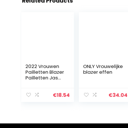
Related Products
2022 Vrouwen
ONLY Vrouwelijke
Pailletten Blazer
blazer effen
Pailletten Jas
Casual Lange
Mouw Glitter
Party Glanzende
€
18.54
€
34.04
Revers Jas Rave
Bovenkleding…