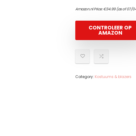
Amazon.nl Price:
€
34.99
(as of 07/0
CONTROLEER OP
AMAZON
Category:
Kostuums & blazers