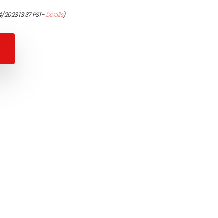
4/2023 13:37 PST-
Details
)