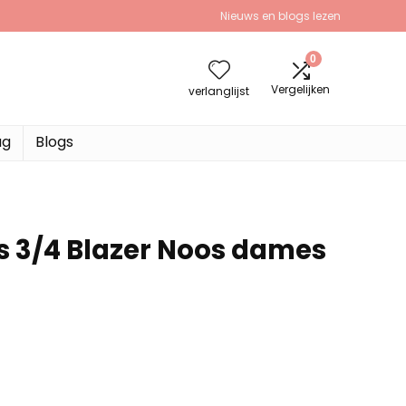
Nieuws en blogs lezen
0
Vergelijken
verlanglijst
ag
Blogs
s 3/4 Blazer Noos dames