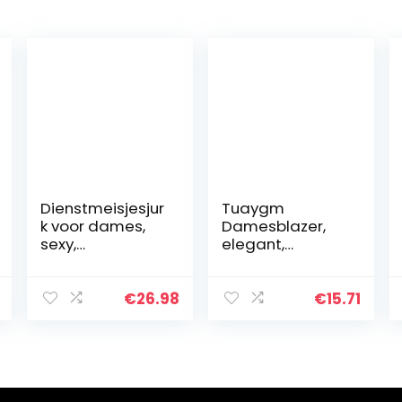
Dienstmeisjesjur
Tuaygm
k voor dames,
Damesblazer,
sexy,
elegant,
Oktoberfest,
getailleerd,
biermaid
damesjack,
kleding,
kantoor, lange
€
26.98
€
15.71
feestjurk,
mouwen,
bandeau,
colbert,
schoudervrij,
business,
korte mouwen,
outwear, casual,
A…
revers…