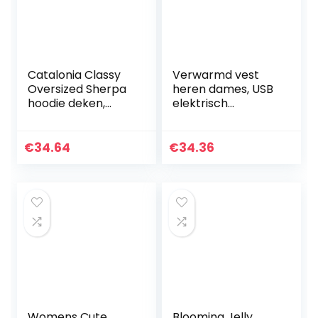
Catalonia Classy
Verwarmd vest
Oversized Sherpa
heren dames, USB
hoodie deken,
elektrisch
groot sweatshirt
verwarmingsvest
met capuchon
met 11
voor vrouwen,
verwarmingszones
€
34.64
€
34.36
zachte gezellige
3 niveaus
warme…
verstelbaar,
winterlicht…
Womens Cute
Blooming Jelly