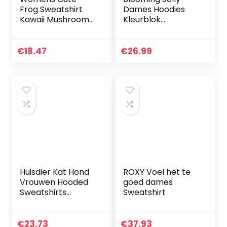
Frog Sweatshirt
Dames Hoodies
Kawaii Mushroom
Kleurblok
Hoodie For Teen
Gestreepte Lange
Girls Clothes
Mouwen Tuniek
Hoodie Tunic
Sweatshirts
€
18.47
€
26.99
Length Zip up
Trekkoord
Hoodie
Sweaters Tops
met Zakken
Huisdier Kat Hond
ROXY Voel het te
Vrouwen Hooded
goed dames
Sweatshirts
Sweatshirt
Carrier Pouch
Pullover Kangaroo
Pouch Hoodies
€
23.73
€
37.93