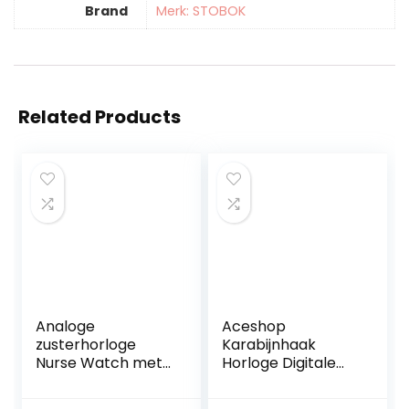
Brand
Merk: STOBOK
Related Products
Analoge
Aceshop
zusterhorloge
Karabijnhaak
Nurse Watch met
Horloge Digitale
veiligheidsspeld
Clip op Quartz
zorg horloge
Horloge