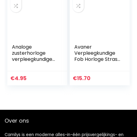
Analoge
Avaner
zusterhorloge
Verpleegkundige
verpleegkundige
Fob Horloge Strass
horloge met
Gouden Pin-on
veiligheidsspeld
Broche Horloge
zorg horloge
Opknoping Rvs
€
4.95
€
15.70
verpleegkundige
Revers Horloge
horloge
Voor Vrouwen
hartslagmeter…
Over ons
Camilys is een moderne alles-in-één prijsvergelijkings- en