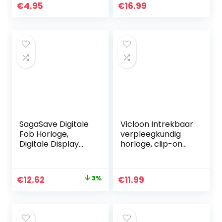
verpleegsterhorlo
Multifunctionele
€
4.95
€
16.99
ge hartslagmeter
Karabijnhaak FOB
wit
Horloge
Lichtgevend…
SagaSave Digitale
Vicloon Intrekbaar
Fob Horloge,
verpleegkundig
Digitale Display
horloge, clip-on
Verpleegster
hangende
Horloge Stille
verpleegster fob
Elektronische
horloge,
Original
Current
€
12.62
3%
€
11.99
Lichtgevende
lichtgevende
price
price
Horloge met Pin…
revershorloges
met…
was:
is:
€12.97.
€12.62.