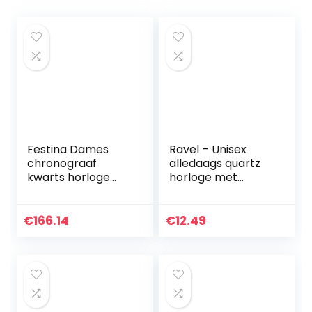
Festina Dames
Ravel – Unisex
chronograaf
alledaags quartz
kwarts horloge
horloge met
met roestvrij
minuutspoor
stalen armband
F20400/1,
€
166.14
€
12.49
armband