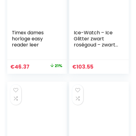
Timex dames
Ice-Watch – Ice
horloge easy
Glitter zwart
reader leer
roségoud – zwart
dameshorloge
met siliconen
armband
Original
Current
€
46.37
21%
€
103.55
price
price
was:
is:
€59.00.
€46.37.