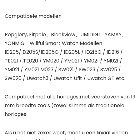
Compatibele modellen:
Popglory, Fitpolo、Blackview、UMIDIGI、YAMAY、
YONMIG、Willful Smart Watch Modellen
ID205/ID205S/ID205G / ID205L / ID215G / ID216 /
TE021 / TE020 / YM020 / YM021 / YM021 / YM021 /
YM021 / YM021 M023 / SW021 / SW023 / SW025 /
SW020 / Uwatch3 / Uwatch Ufit / Uwatch GT etc.
Compatibel met alle horloges met veerstaven van 19
mm breedte zoals (zowel slimme als traditionele
horloges
Als u het niet zeker weet, moet u een liniaal vinden