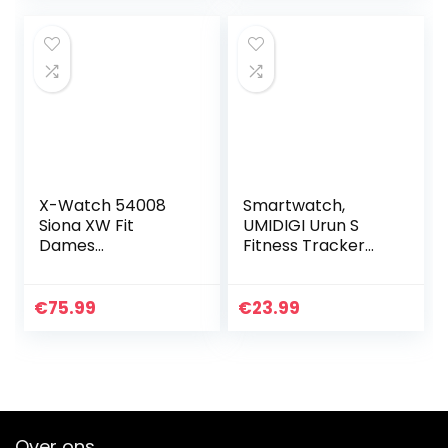
dames
was:
is:
smartwatch…
€329.00.
€229.00.
X-Watch 54008
Smartwatch,
Siona XW Fit
UMIDIGI Urun S
Dames
Fitness Tracker
Smartwatch,
horloge, Bloed
Activity Tracker
Zuurstofmonitor
voor Android en
(SpO2) Pols
€
75.99
€
23.99
Apple iOS Wit
Hartslagmeter, 5
ATM, Bluetooth…
Over ons