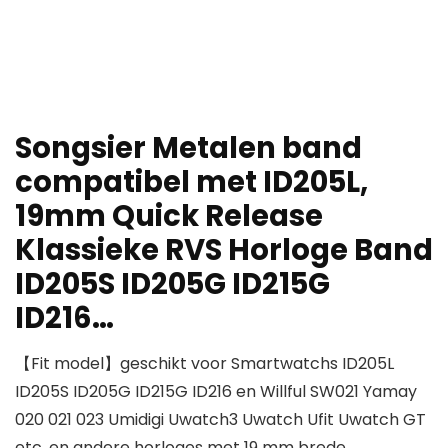
Songsier Metalen band
compatibel met ID205L,
19mm Quick Release
Klassieke RVS Horloge Band
ID205S ID205G ID215G
ID216…
【Fit model】geschikt voor Smartwatchs ID205L
ID205S ID205G ID215G ID216 en Willful SW021 Yamay
020 021 023 Umidigi Uwatch3 Uwatch Ufit Uwatch GT
etc, en andere horloges met 19 mm brede