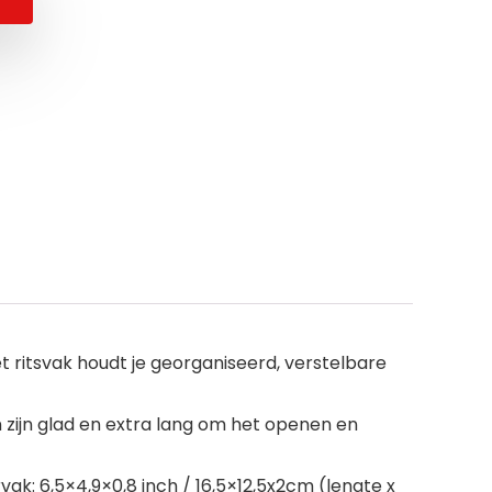
et ritsvak houdt je georganiseerd, verstelbare
n zijn glad en extra lang om het openen en
rvak: 6,5×4,9×0,8 inch / 16,5×12,5x2cm (lengte x