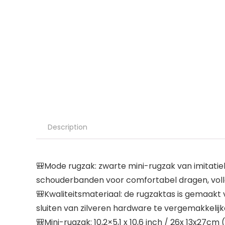
Description
🎒Mode rugzak: zwarte mini-rugzak van imitatiele
schouderbanden voor comfortabel dragen, volledige
🎒Kwaliteitsmateriaal: de rugzaktas is gemaakt v
sluiten van zilveren hardware te vergemakkelijk
🎒Mini-rugzak: 10,2×5,1 x 10,6 inch / 26x 13x27cm