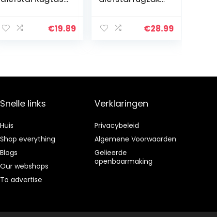
Nylon
schoudertas
Waterdichte
Vrije tijd
Schoudertas
schooltas
€
19.89
€
28.99
Voor
Meisje,929,Grijs
Snelle links
Verklaringen
Huis
Privacybeleid
Shop everything
Algemene Voorwaarden
Blogs
Gelieerde
openbaarmaking
Our webshops
To advertise