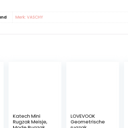
and
Merk: VASCHY
Katech Mini
LOVEVOOK
Rugzak Meisje,
Geometrische
Mode Rugzak
rugzak,