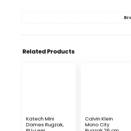
Br
Related Products
Katech Mini
Calvin Klein
Dames Rugzak,
Mono City
PU-Leer
Rugzak 26 cm