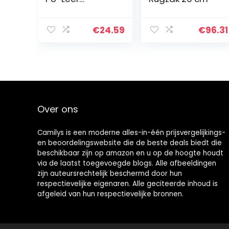
Rugzaktassen
Mode
Rugzakken
€
24.59
€
96.31
Schoudertas,
Ideaal voor Het
Opbergen van
Essentiële
Zaken…
Over ons
Camilys is een moderne alles-in-één prijsvergelijkings-
en beoordelingswebsite die de beste deals biedt die
beschikbaar zijn op amazon en u op de hoogte houdt
via de laatst toegevoegde blogs. Alle afbeeldingen
zijn auteursrechtelijk beschermd door hun
respectievelijke eigenaren. Alle geciteerde inhoud is
afgeleid van hun respectievelijke bronnen.