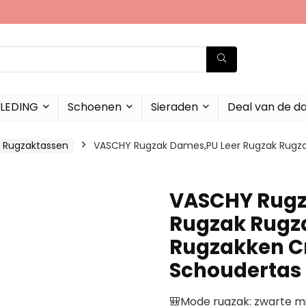
LEDING
Schoenen
Sieraden
Deal van de d
Rugzaktassen
VASCHY Rugzak Dames,PU Leer Rugzak Rugz
VASCHY Rugz
Rugzak Rugz
Rugzakken C
Schoudertas 
🎒Mode rugzak: zwarte mi