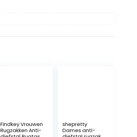
Findkey Vrouwen
shepretty
Rugzakken Anti-
Dames anti-
diefstal Rugtas
diefstal rugzak