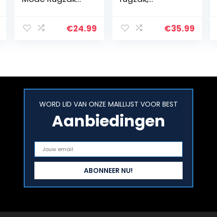
voor Vrouwen
damesrugzakke
Backpack met
n elegant,
Pluche Bal
lichtgevende
€
24.99
€
35.99
Hanger, Casual
schooltas
Rugzak om
holografische
Kleine Spullen
tas, daypack
Mee…
daypack, voor…
WORD LID VAN ONZE MAILLIJST VOOR BEST
Aanbiedingen