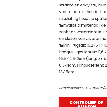
strakke en edgy stijl, rui
verstelbare schouderban
ritssluiting houdt je spullen
🎒Kwaliteitsmateriaal: de
zacht en waterdicht is. D
en sluiten van zilveren h
🎒Mini-rugzak: 10,2×5,1 x 
hoogte), gewichten: 0,6 k
16,5×12,5x2cm (lengte x br
8.5x11cm, schouderriem: 
13x15cm.
Amazon.nl Price:
€
34.89
(as of 07/0
CONTROLEER OP
AMAZON