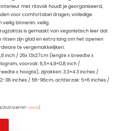
m interieur met ritsvak houdt je georganiseerd,
den voor comfortabel dragen, volledige
 veilig binnenin. veilig.
 rugzaktas is gemaakt van veganistisch leer dat
e ritsen zijn glad en extra lang om het openen
ardware te vergemakkelijken.
10,6 inch / 26x 13x27cm (lengte x breedte x
ilogram, voorvak: 6,5×4,9×0,8 inch /
eedte x hoogte), zijzakken: 3.3×4.3 inches /
22-38 inches / 56-96cm, achterzak: 5×6 inches /
4/2023 13:46 PST-
Details
)