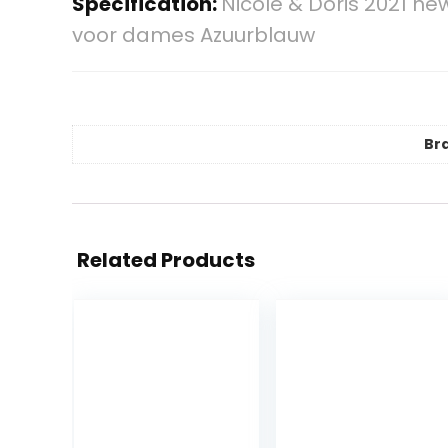
Specification:
Nicole & Doris 2021 
voor dames Azuurblauw
Br
Related Products