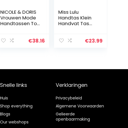
NICOLE & DORIS
Miss Lulu
Vrouwen Mode
Handtas Klein
Handtassen Top
Handvat Tas
Handvat
Vrouwen
Schoudertas
Elegant
Crossbody Tas
Schoudertas
€
38.16
€
23.99
Suède
Kunstenaar
Aarde Shoppers
Snelle links
Verklaringen
Huis
Privacybeleid
Shop everything
Algemene Voorwaarden
Blogs
Gelieerde
openbaarmaking
Our webshops