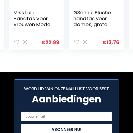
Miss Lulu
GSenhui Pluche
Handtas Voor
handtas voor
Vrouwen Mode
dames, grote
Crossbody Tas
inhoud, wollige
Concise Kleur
tas, kunstbont,
Stitching
schoudertas,
€
22.99
€
13.76
Schoudertas
boodschappent
as met
magnetische…
WORD LID VAN ONZE MAILLIJST VOOR BEST
Aanbiedingen