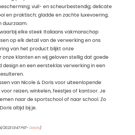
escherming; vuil- en scheurbestendig; delicate
oi en praktisch; gladde en zachte luxevoering;
n duurzaam.
waarbij elke steek Italiaans vakmanschap
ssen op elk detail van de verwerking en ons
ing van het product blijkt onze
 onze klanten en wij geloven stellig dat goede
d design en een eersteklas verwerking in een
esulteren.
sen van Nicole & Doris voor uiteenlopende
oor reizen, winkelen, feestjes of kantoor. Je
emen naar de sportschool of naar school. Zo
ris altijd bij je.
4/2023 13:47 PST-
Details
)