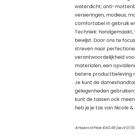
waterdicht; anti-mottenb
versieringen, modieus, mo
comfortabel in gebruik e
Techniek: handgemaakt, 
bewijst. Door ons te focu
streven naar perfectioner
verantwoordelijkheid voor
materialen, een opvallen
betere productbeleving r
Je kunt de dameshandtas
gelegenheden gebruiken: v
kunt de tassen ook meen
heb je je tas van Nicole & Do
Amazon.nl Price:
€
40.49
(as of 07/0