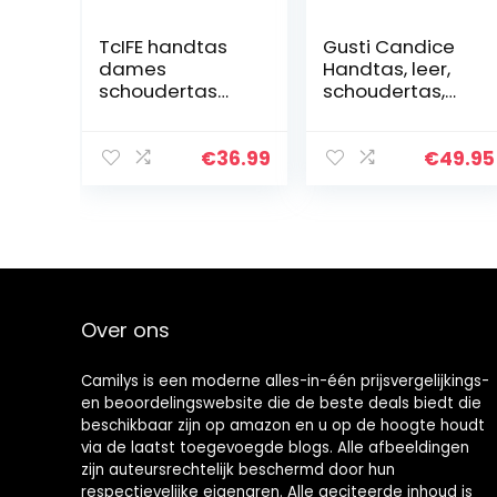
TcIFE handtas
Gusti Candice
dames
Handtas, leer,
schoudertas
schoudertas,
tassen
partytas,
crossbody
hengseltas,
satchel tas
festivaltas,
€
36.99
€
49.95
handtassen
draagtas, leer
voor vrouwen
portemonnees
lichtgewicht
zakelijke…
Over ons
Camilys is een moderne alles-in-één prijsvergelijkings-
en beoordelingswebsite die de beste deals biedt die
beschikbaar zijn op amazon en u op de hoogte houdt
via de laatst toegevoegde blogs. Alle afbeeldingen
zijn auteursrechtelijk beschermd door hun
respectievelijke eigenaren. Alle geciteerde inhoud is