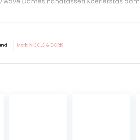
new wave Dames handtassen Koerierstas da
and
Merk: NICOLE & DORIS