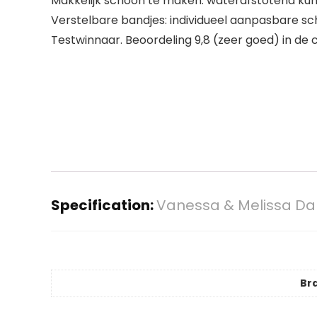
Makkelijk schoon te maken: waterafstotend kun
Verstelbare bandjes: individueel aanpasbare sc
Testwinnaar. Beoordeling 9,8 (zeer goed) in d
Specification:
Vanessa & Melissa Da
Br