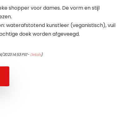
sieke shopper voor dames. De vorm en stijl
ezen.
: waterafstotend kunstleer (veganistisch), vuil
ochtige doek worden afgeveegd.
4/2023 14:53 PST-
Details
)