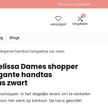
Nieuws en blogs lezen
0
Vergelijken
verlanglijst
ag
Blogs
elegante handtas hengseltas tas zwart
elissa Dames shopper
egante handtas
as zwart
sshopper. In het dagelijks leven, om te winkelen
 voor het werk op kantoor. De tas is geschikt