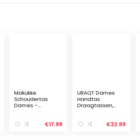
Makukke
URAQT Dames
Schoudertas
Handtas
Dames –
Draagtassen,
Corduroy
Grote PU
Schoudertas
Lederen
Dames
Schoudertas
€
17.99
€
32.99
Handtas,
Handtassen, 15,6
Shopper Dames
inch