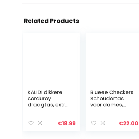
Related Products
KALIDI dikkere
Blueee Checkers
corduroy
Schoudertas
draagtas, extra
voor dames,
grote
corduroy,
capaciteit,
shopper,
handtassen,
katoenen tas,
€
18.99
€
22.00
schoudertassen
dagelijks, groot,
met rits.
casual, voor