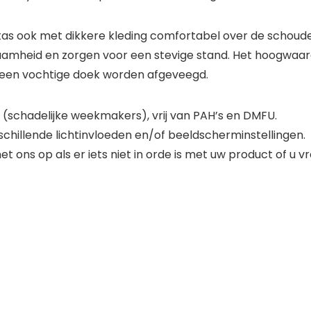
de tas ook met dikkere kleding comfortabel over de schou
mheid en zorgen voor een stevige stand. Het hoogwaardi
t een vochtige doek worden afgeveegd.
n (schadelijke weekmakers), vrij van PAH’s en DMFU.
chillende lichtinvloeden en/of beeldscherminstellingen.
ons op als er iets niet in orde is met uw product of u v