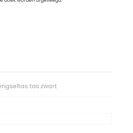
ige doek worden afgeveegd.
ngseltas tas zwart