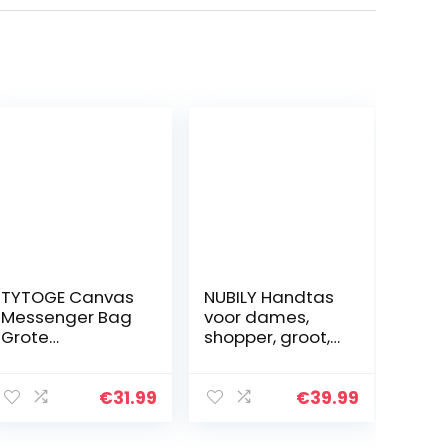
TYTOGE Canvas
NUBILY Handtas
Messenger Bag
voor dames,
Grote
shopper, groot,
Capaciteit Hobo
zwart, leer,
Crossbody Tas
schoudertas,
Met Meerdere
elegant, groot,
€
31.99
€
39.99
Zakken Casual
laptop,
Tassen
schoudertas,