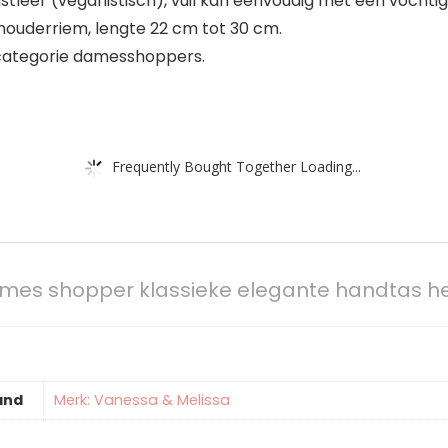
stleer (veganistisch), vuil kan eenvoudig met een vocht
houderriem, lengte 22 cm tot 30 cm.
e categorie damesshoppers.
Frequently Bought Together Loading...
mes shopper klassieke elegante handtas he
and
Merk: Vanessa & Melissa