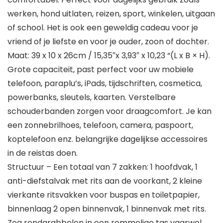
werken, hond uitlaten, reizen, sport, winkelen, uitgaan
of school. Het is ook een geweldig cadeau voor je
vriend of je liefste en voor je ouder, zoon of dochter.
Maat: 39 x 10 x 26cm / 15,35″x 3,93″ x 10,23 “(L x B × H).
Grote capaciteit, past perfect voor uw mobiele
telefoon, paraplu’s, iPads, tijdschriften, cosmetica,
powerbanks, sleutels, kaarten. Verstelbare
schouderbanden zorgen voor draagcomfort. Je kan
een zonnebrilhoes, telefoon, camera, paspoort,
koptelefoon enz. belangrijke dagelijkse accessoires
in de reistas doen.
Structuur – Een totaal van 7 zakken: 1 hoofdvak, 1
anti-diefstalvak met rits aan de voorkant, 2 kleine
vierkante ritsvakken voor buspas en toiletpapier,
binnenlaag 2 open binnenvak, 1 binnenvak met rits.
Zeg rondgrabbelen in een rommelige tas vaarwel.