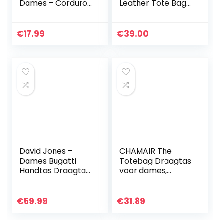
Dames – Corduroy
Leather Tote Bag
Schoudertas
Trendy Travel
Dames Handtas,
Tote Bag Handbag
Shopper Dames
Top-Handle
€
17.99
€
39.00
Handtas voor
Shoulder Bags
Kantoor School
Shopping…
David Jones –
CHAMAIR The
Dames Bugatti
Totebag Draagtas
Handtas Draagtas
voor dames,
– Shopper Tote PU
draagtas van PU-
Leer Schoudertas
leer, schoudertas
– Veel Zakken
met handvat
€
59.99
€
31.89
Vakken Rits
boven, zachte,
Crossbodytas…
modieuze met