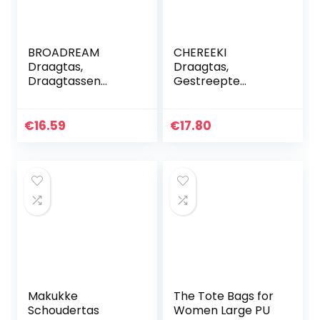
BROADREAM
CHEREEKI
Draagtas,
Draagtas,
Draagtassen
Gestreepte
Dames,
Canvas Damestas
Boodschappentas,
voor Schoolwerk,
Schoudertas
Winkelen en
€
16.59
€
17.80
Stoffen Tas,
Reizen
Katoenen Tas,
Jute Tas, Met
Vintage…
Makukke
The Tote Bags for
Schoudertas
Women Large PU