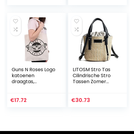
Strozakken Stro
Handbag, Cute
Schoudertas Stro
Purse for…
Crossbody…
Guns N Roses Logo
LITOSM Stro Tas
katoenen
Cilindrische Stro
draagtas,
Tassen Zomer
Meerkleurig, Eén
Strand Tassen
maat, Eco
Tarwe- stro
draagtas
Geweven Vrouwen
€
17.72
€
30.73
Crossbody Tassen
Schoudertas…