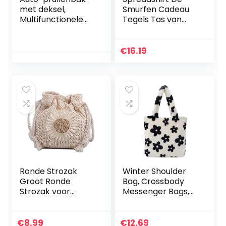
met deksel,
Smurfen Cadeau
Multifunctionele
Tegels Tas van
prullenbak Mini-
stof
lekbestendige
vuilnisbak voor
€
16.19
autokantoor
Ronde Strozak
Winter Shoulder
Groot Ronde
Bag, Crossbody
Strozak voor
Messenger Bags,
Dames Ronde
Soft Fluffy Tote
Strozakken voor
Handbag, Flower
Vrouwen
Pattern Tote
€
8.99
€
12.69