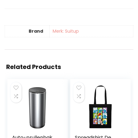
Brand
Merk: Suitup
Related Products
Auto-prullenbak
Spreadshirt De