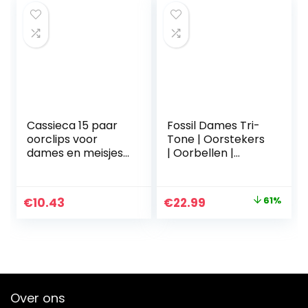
Onderdelen…
parel…
Cassieca 15 paar
Fossil Dames Tri-
oorclips voor
Tone | Oorstekers
dames en meisjes,
| Oorbellen |
modieuze
Ketting | Armband
oorbellen,
hangend, lange
Original
Current
€
10.43
€
22.99
61%
kwastjes, druppels,
price
price
bloemen, sterren…
was:
is:
€59.00.
€22.99.
Over ons