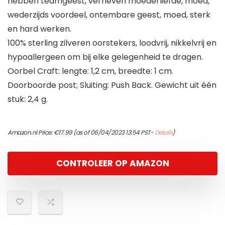
hebben teamgeest, verheven moederliefde, moed,
wederzijds voordeel, ontembare geest, moed, sterk
en hard werken.
100% sterling zilveren oorstekers, loodvrij, nikkelvrij en
hypoallergeen om bij elke gelegenheid te dragen.
Oorbel Craft: lengte: 1,2 cm, breedte: 1 cm.
Doorboorde post; Sluiting: Push Back. Gewicht uit één
stuk: 2,4 g.
Amazon.nl Price:
€
17.99
(as of 06/04/2023 13:54 PST-
Details
)
CONTROLEER OP AMAZON