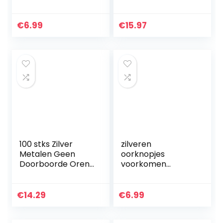
met gouden
meisjes chirurgisch
vlindersluiting en
staal 316L
kunststof studs
hypoallergene
€
6.99
€
15.97
voor het maken
oorstekers
van sieraden
schattige parels…
100 stks Zilver
zilveren
Metalen Geen
oorknopjes
Doorboorde Oren
voorkomen
Oorbel Clip DIY
allergieën Zirkoon
Oorbel Sieraden
vrouwen Stud
Maken
Oorbellen, met
€
14.29
€
6.99
Accessoires
mooie vlinder
Vervangende
kleurrijke bloemen